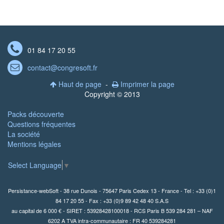

01 84 17 20 55
contact@congresoft.fr

Haut de page
-
Imprimer la page


Copyright © 2013
Packs découverte
Questions fréquentes
La société
Mentions légales
Select Language
▼
Persistance-webSoft - 38 rue Dunois - 75647 Paris Cedex 13 - France - Tel : +33 (0)1
84 17 20 55 - Fax : +33 (0)9 89 42 48 40 S.A.S
au capital de 6 000 € - SIRET : 53928428100018 - RCS Paris B 539 284 281 – NAF
6202 A TVA intra-communautaire : FR 40 539284281